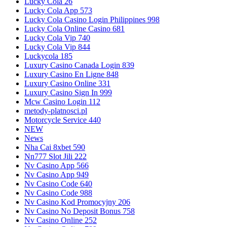
Lucky Cola 26
Lucky Cola App 573
Lucky Cola Casino Login Philippines 998
Lucky Cola Online Casino 681
Lucky Cola Vip 740
Lucky Cola Vip 844
Luckycola 185
Luxury Casino Canada Login 839
Luxury Casino En Ligne 848
Luxury Casino Online 331
Luxury Casino Sign In 999
Mcw Casino Login 112
metody-platnosci.pl
Motorcycle Service 440
NEW
News
Nha Cai 8xbet 590
Nn777 Slot Jili 222
Nv Casino App 566
Nv Casino App 949
Nv Casino Code 640
Nv Casino Code 988
Nv Casino Kod Promocyjny 206
Nv Casino No Deposit Bonus 758
Nv Casino Online 252