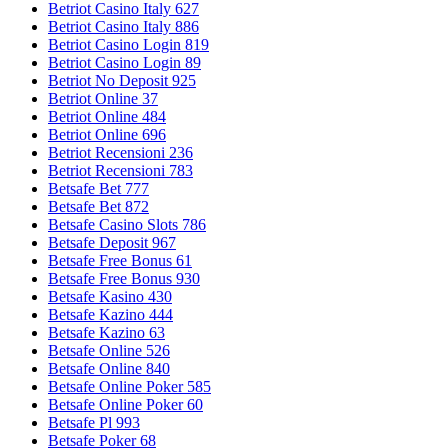
Betriot Casino Italy 627
Betriot Casino Italy 886
Betriot Casino Login 819
Betriot Casino Login 89
Betriot No Deposit 925
Betriot Online 37
Betriot Online 484
Betriot Online 696
Betriot Recensioni 236
Betriot Recensioni 783
Betsafe Bet 777
Betsafe Bet 872
Betsafe Casino Slots 786
Betsafe Deposit 967
Betsafe Free Bonus 61
Betsafe Free Bonus 930
Betsafe Kasino 430
Betsafe Kazino 444
Betsafe Kazino 63
Betsafe Online 526
Betsafe Online 840
Betsafe Online Poker 585
Betsafe Online Poker 60
Betsafe Pl 993
Betsafe Poker 68