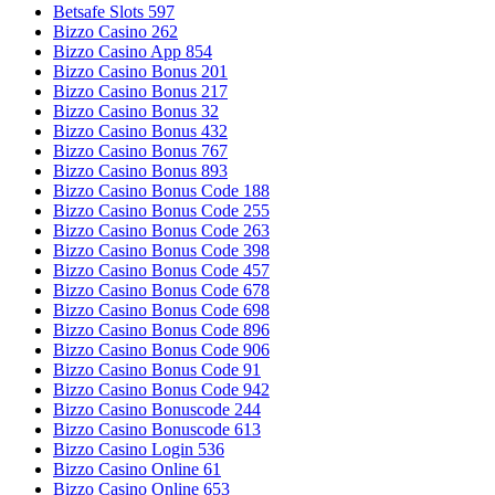
Betsafe Slots 597
Bizzo Casino 262
Bizzo Casino App 854
Bizzo Casino Bonus 201
Bizzo Casino Bonus 217
Bizzo Casino Bonus 32
Bizzo Casino Bonus 432
Bizzo Casino Bonus 767
Bizzo Casino Bonus 893
Bizzo Casino Bonus Code 188
Bizzo Casino Bonus Code 255
Bizzo Casino Bonus Code 263
Bizzo Casino Bonus Code 398
Bizzo Casino Bonus Code 457
Bizzo Casino Bonus Code 678
Bizzo Casino Bonus Code 698
Bizzo Casino Bonus Code 896
Bizzo Casino Bonus Code 906
Bizzo Casino Bonus Code 91
Bizzo Casino Bonus Code 942
Bizzo Casino Bonuscode 244
Bizzo Casino Bonuscode 613
Bizzo Casino Login 536
Bizzo Casino Online 61
Bizzo Casino Online 653