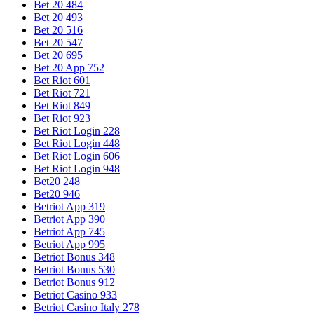
Bet 20 484
Bet 20 493
Bet 20 516
Bet 20 547
Bet 20 695
Bet 20 App 752
Bet Riot 601
Bet Riot 721
Bet Riot 849
Bet Riot 923
Bet Riot Login 228
Bet Riot Login 448
Bet Riot Login 606
Bet Riot Login 948
Bet20 248
Bet20 946
Betriot App 319
Betriot App 390
Betriot App 745
Betriot App 995
Betriot Bonus 348
Betriot Bonus 530
Betriot Bonus 912
Betriot Casino 933
Betriot Casino Italy 278