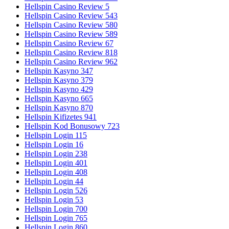
Hellspin Casino Review 5
Hellspin Casino Review 543
Hellspin Casino Review 580
Hellspin Casino Review 589
Hellspin Casino Review 67
Hellspin Casino Review 818
Hellspin Casino Review 962
Hellspin Kasyno 347
Hellspin Kasyno 379
Hellspin Kasyno 429
Hellspin Kasyno 665
Hellspin Kasyno 870
Hellspin Kifizetes 941
Hellspin Kod Bonusowy 723
Hellspin Login 115
Hellspin Login 16
Hellspin Login 238
Hellspin Login 401
Hellspin Login 408
Hellspin Login 44
Hellspin Login 526
Hellspin Login 53
Hellspin Login 700
Hellspin Login 765
Hellspin Login 860