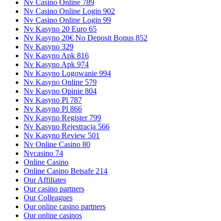
Nv Casino Online 789
Nv Casino Online Login 902
Nv Casino Online Login 99
Nv Kasyno 20 Euro 65
Nv Kasyno 20€ No Deposit Bonus 852
Nv Kasyno 329
Nv Kasyno Apk 816
Nv Kasyno Apk 974
Nv Kasyno Logowanie 994
Nv Kasyno Online 579
Nv Kasyno Opinie 804
Nv Kasyno Pl 787
Nv Kasyno Pl 866
Nv Kasyno Register 799
Nv Kasyno Rejestracja 566
Nv Kasyno Review 501
Nv Online Casino 80
Nvcasino 74
Online Casino
Online Casino Betsafe 214
Our Affiliates
Our casino partners
Our Colleagues
Our online casino partners
Our online casinos