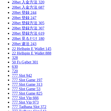
20bet 入金方法 320
20bet 入金方法 687
20bet 登録 244
20bet 登録 247
20bet 登録方法 305
20bet 登録方法 307
20bet 登録方法 619
20bet 見るだけ 180
20bet 違法 243
22 Hellspin E Wallet 145
22 Hellspin E Wallet 888
328
50 Fs Ggbet 301
630
720
777 Slot 942
777 Slot Game 197
777 Slot Game 313
777 Slot Game 53
777 Slot Game 825
777 Slot Vip 666
777 Slot Vip 973
777 Tadhana Slot 372