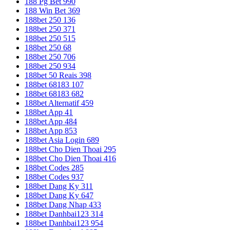
188 Pg Bet 990
188 Win Bet 369
188bet 250 136
188bet 250 371
188bet 250 515
188bet 250 68
188bet 250 706
188bet 250 934
188bet 50 Reais 398
188bet 68183 107
188bet 68183 682
188bet Alternatif 459
188bet App 41
188bet App 484
188bet App 853
188bet Asia Login 689
188bet Cho Dien Thoai 295
188bet Cho Dien Thoai 416
188bet Codes 285
188bet Codes 937
188bet Dang Ky 311
188bet Dang Ky 647
188bet Dang Nhap 433
188bet Danhbai123 314
188bet Danhbai123 954