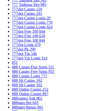
777 Tadhana Slot 543
777 Tadhana Slot 985
777slot Casino 120
777slot Casino 293
777slot Casino Login 29
777slot Casino Login 778
777slot Casino Login 924
777slot Free 100 604
777slot Free 100 618
777slot Free 100 844
777slot Login 470
777slot Ph 299
777slot Vip 546
777slot Vip Login 314
851
888 Casino Free Spins 511
888 Casino Free Spins 955
888 Casino Login 777
888 Jili Casino 192
888 Jili Casino 502
888 Online Casino 252
888 Online Casino 997
888casino Apk 802
888starz Bet 643
888starz Bonus 991