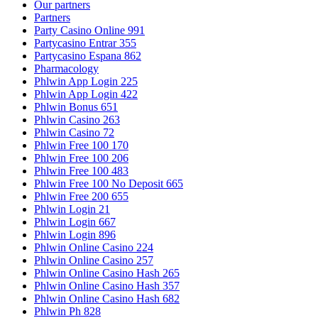
Our partners
Partners
Party Casino Online 991
Partycasino Entrar 355
Partycasino Espana 862
Pharmacology
Phlwin App Login 225
Phlwin App Login 422
Phlwin Bonus 651
Phlwin Casino 263
Phlwin Casino 72
Phlwin Free 100 170
Phlwin Free 100 206
Phlwin Free 100 483
Phlwin Free 100 No Deposit 665
Phlwin Free 200 655
Phlwin Login 21
Phlwin Login 667
Phlwin Login 896
Phlwin Online Casino 224
Phlwin Online Casino 257
Phlwin Online Casino Hash 265
Phlwin Online Casino Hash 357
Phlwin Online Casino Hash 682
Phlwin Ph 828