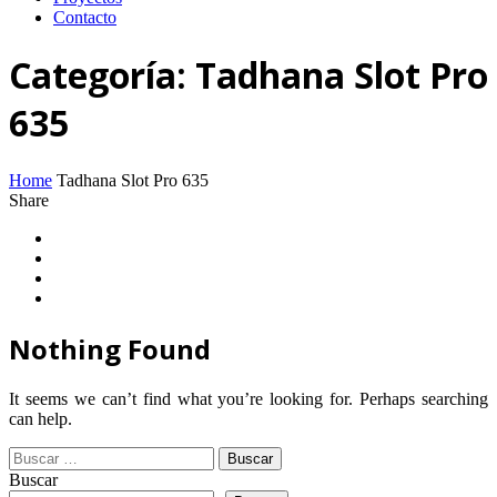
Contacto
Categoría:
Tadhana Slot Pro
635
Home
Tadhana Slot Pro 635
Share
Nothing Found
It seems we can’t find what you’re looking for. Perhaps searching
can help.
Buscar:
Buscar