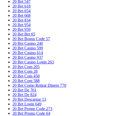
20 Bet 547
20 Bet 618
20 Bet 654
20 Bet 668
20 Bet 834
20 Bet 954
20 Bet 959
20 Bet Bet 65
20 Bet Bonus Code 57
20 Bet Casino 240
20 Bet Casino 599
20 Bet Casino 614
20 Bet Casino 937
20 Bet Casino Login 263
20 Bet Com 205
20 Bet Com 28
20 Bet Com 458
20 Bet Com 588
20 Bet Como Retirar Dinero 770
20 Bet De 761
20 Bet De 824
20 Bet Descargar 13
20 Bet Login 649
20 Bet Promo Code 273
20 Bet Promo Code 64