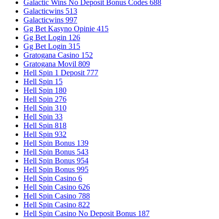
Galactic Wins No Deposit Bonus Codes 688
Galacticwins 513
Galacticwins 997
Gg Bet Kasyno Opinie 415
Gg Bet Login 126
Gg Bet Login 315
Gratogana Casino 152
Gratogana Movil 809
Hell Spin 1 Deposit 777
Hell Spin 15
Hell Spin 180
Hell Spin 276
Hell Spin 310
Hell Spin 33
Hell Spin 818
Hell Spin 932
Hell Spin Bonus 139
Hell Spin Bonus 543
Hell Spin Bonus 954
Hell Spin Bonus 995
Hell Spin Casino 6
Hell Spin Casino 626
Hell Spin Casino 788
Hell Spin Casino 822
Hell Spin Casino No Deposit Bonus 187