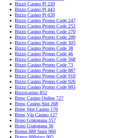
Bizzo Casino Pl 220
Bizzo Casino Pl 443
Bizzo Casino Pl 620
Bizzo Casino Promo Code 247
Bizzo Casino Promo Code 252
Bizzo Casino Promo Code 270
Bizzo Casino Promo Code 289
Bizzo Casino Promo Code 305
Bizzo Casino Promo Code 38
Bizzo Casino Promo Code 46
Bizzo Casino Promo Code 568
Bizzo Casino Promo Code 73
Bizzo Casino Promo Code 887
Bizzo Casino Promo Code 910
Bizzo Casino Promo Code 926
Bizzo Casino Promo Code 993
Bizzocasino 852
Bmw Casino Online 727
Bmw Casino Slot 268
Bmw Slot Casino 176
Bmw Vip Casino 127
Bono Gratogana 357
Bono Gratogana 36
Bonus 888 Starz 960
Bonus 888starz 905