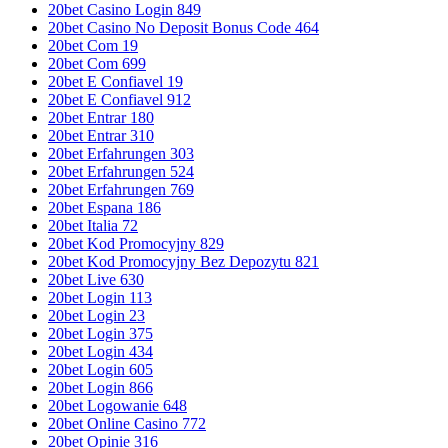
20bet Casino Login 849
20bet Casino No Deposit Bonus Code 464
20bet Com 19
20bet Com 699
20bet E Confiavel 19
20bet E Confiavel 912
20bet Entrar 180
20bet Entrar 310
20bet Erfahrungen 303
20bet Erfahrungen 524
20bet Erfahrungen 769
20bet Espana 186
20bet Italia 72
20bet Kod Promocyjny 829
20bet Kod Promocyjny Bez Depozytu 821
20bet Live 630
20bet Login 113
20bet Login 23
20bet Login 375
20bet Login 434
20bet Login 605
20bet Login 866
20bet Logowanie 648
20bet Online Casino 772
20bet Opinie 316