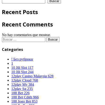
Buscar
Recent Posts
Recent Comments
No hay comentarios que mostrar.
Buscar:
Categories
! Без рубрики
1
10 Jili Slot 117
10 Jili Slot 244
12play Casino Malaysia 628
12play Cloud 768
12play My 384
12play Sg 235
188 Bet 226
188 Bet Cdgh 966
188 Jogo Bet 853